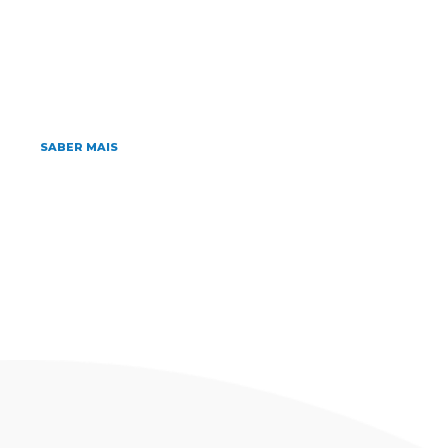
Home
»
doença meningocócica
dezembro 3, 2015
Doença Meningocócica
SABER MAIS