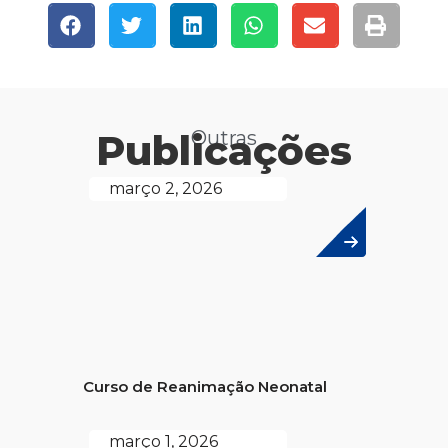
Publicações
Outras
março 2, 2026
Curso de Reanimação Neonatal
março 1, 2026