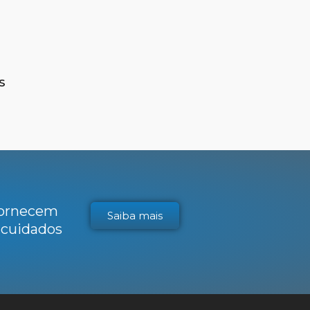
S
 fornecem
Saiba mais
s cuidados