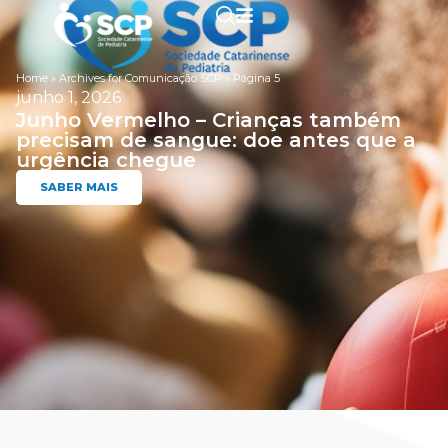
Home
»
Archives for Comunicação SCP
»
Página 5
junho 1, 2026
Junho Vermelho – Crianças também
precisam de sangue: doe antes que a
urgência chegue
SABER MAIS