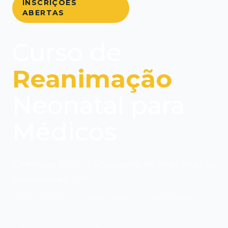
INSCRIÇÕES
ABERTAS
Curso de
Reanimação
Neonatal para
Médicos
Diretrizes 2022 — Programa de Reanimação
Neonatal da SBP
Oferecido pela Sociedade Catarinense de Pediatria