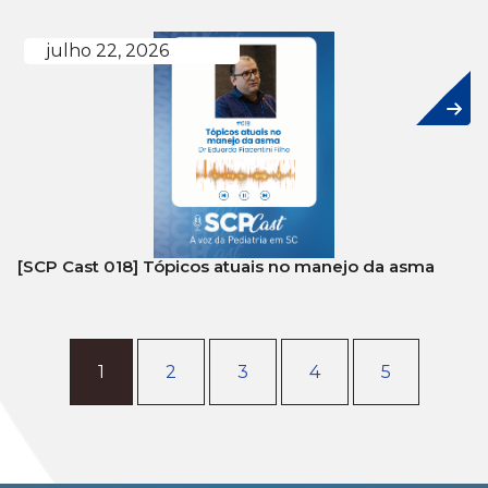
julho 22, 2026
[SCP Cast 018] Tópicos atuais no manejo da asma
1
2
3
4
5