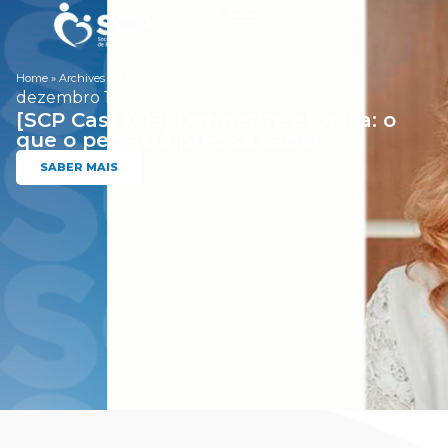
Home
»
Archives for 17/12/2025
dezembro 17, 2025
[SCP Cast 003] Dermatite atópica: o
que o pediatra precisa saber
SABER MAIS