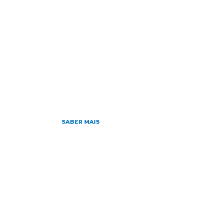
HOME
NOTÍCIAS
SOBRE
D
Home
»
TEP
fevereiro 14, 2016
Concurso para Obt
Especialista em Pe
SABER MAIS