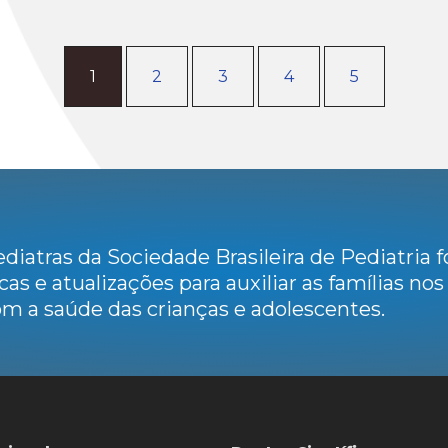
1
2
3
4
5
diatras da Sociedade Brasileira de Pediatria
cas e atualizações para auxiliar as famílias no
m a saúde das crianças e adolescentes.