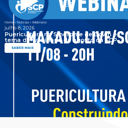
Home
»
Notícias
»
Webnário
julho 8, 2026
Puericultura na Síndrome de Down é
tema de webinário de agosto da SCP
SABER MAIS