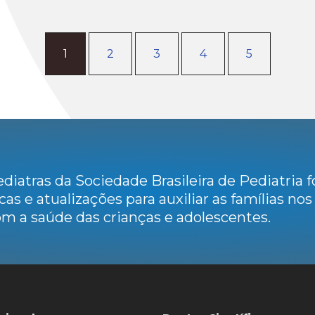
1
2
3
4
5
diatras da Sociedade Brasileira de Pediatria
cas e atualizações para auxiliar as famílias no
m a saúde das crianças e adolescentes.