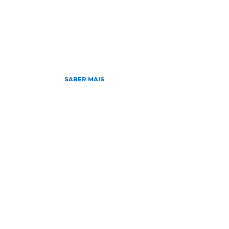
HOME
NOTÍCIAS
SOBRE
D
Home
»
Archives for
SABER MAIS