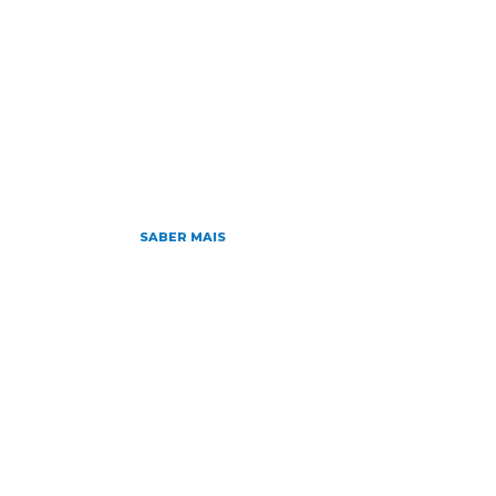
HOME
NOTÍCIAS
SOBRE
D
Home
»
Archives for 24/08/2016
agosto 24, 2016
Carta aos Pediatra
SABER MAIS