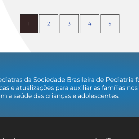
1
2
3
4
5
diatras da Sociedade Brasileira de Pediatria
cas e atualizações para auxiliar as famílias no
m a saúde das crianças e adolescentes.