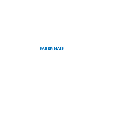
HOME
NOTÍCIAS
SOBRE
D
Home
»
Archives for
»
Página 4
SABER MAIS