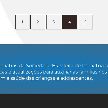
1
2
3
4
5
diatras da Sociedade Brasileira de Pediatria
cas e atualizações para auxiliar as famílias no
m a saúde das crianças e adolescentes.