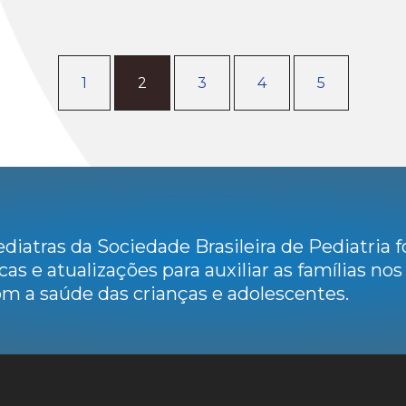
1
2
3
4
5
diatras da Sociedade Brasileira de Pediatria
cas e atualizações para auxiliar as famílias no
m a saúde das crianças e adolescentes.