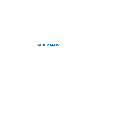
HOME
NOTÍCIAS
SOBRE
D
Home
»
Archives for
»
Página 2
SABER MAIS