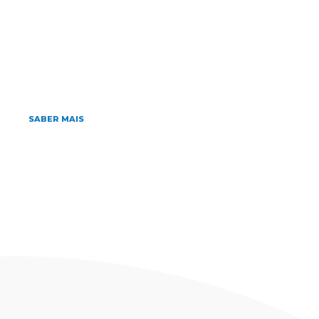
Home
»
Archives for 06/07/2015
julho 6, 2015
Chega ao mercado a Vacina contra
Meningococo B
SABER MAIS