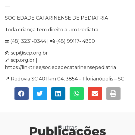
—
SOCIEDADE CATARINENSE DE PEDIATRIA
Toda criança tem direito a um Pediatra
☎️ (48) 3231-0344 | 📲 (48) 99117- 4890
📩 scp@scp.org.br
🔗 scp.org.br |
https://linktr.ee/sociedadecatarinensepediatria
📍 Rodovia SC 401 km 04, 3854 – Florianópolis – SC
Publicações
Outras