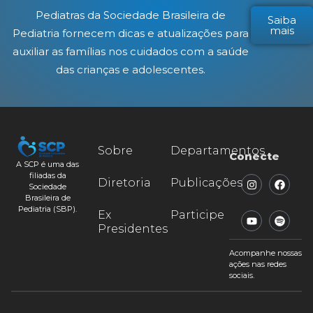
Pediatras da Sociedade Brasileira de
Saiba
mais
Pediatria fornecem dicas e atualizações para
auxiliar as famílias nos cuidados com a saúde
das crianças e adolescentes.
Sobre
Departamentos
Conecte
A SCP é uma das
filiadas da
Diretoria
Publicações
Sociedade
Brasileira de
Pediatria (SBP).
Ex
Participe
Presidentes
Acompanhe nossas
ações nas redes
sociais.