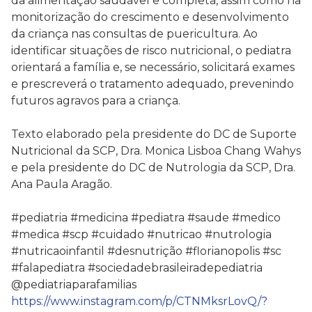
da alimentação saudável e completa, assim como na
monitorização do crescimento e desenvolvimento
da criança nas consultas de puericultura. Ao
identificar situações de risco nutricional, o pediatra
orientará a família e, se necessário, solicitará exames
e prescreverá o tratamento adequado, prevenindo
futuros agravos para a criança.
⠀⠀⠀⠀⠀⠀⠀⠀⠀
Texto elaborado pela presidente do DC de Suporte
Nutricional da SCP, Dra. Monica Lisboa Chang Wahys
e pela presidente do DC de Nutrologia da SCP, Dra.
Ana Paula Aragão.
⠀⠀⠀⠀⠀⠀⠀⠀⠀
#pediatria #medicina #pediatra #saude #medico
#medica #scp #cuidado #nutricao #nutrologia
#nutricaoinfantil #desnutrição #florianopolis #sc
#falapediatra #sociedadebrasileiradepediatria
@pediatriaparafamilias
https://www.instagram.com/p/CTNMksrLovQ/?