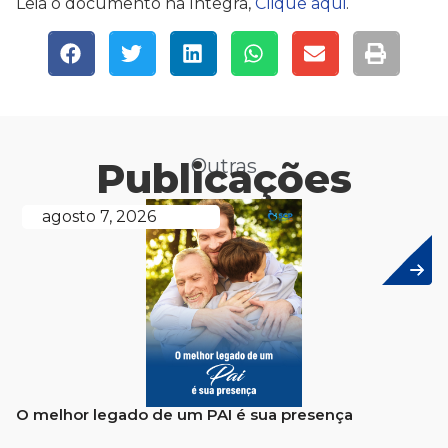
Leia o documento na íntegra,
Clique aqui
.
Publicações
Outras
agosto 7, 2026
O melhor legado de um PAI é sua presença