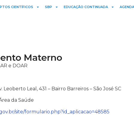
PTOS CIENTÍFICOS
SBP
EDUCAÇÃO CONTINUADA
AGENDA
mento Materno
 DAR e DOAR
v. Leoberto Leal, 431 – Bairro Barreiros – São José SC
a Área da Saúde
.gov.br/site/formulario.php?id_aplicacao=48585