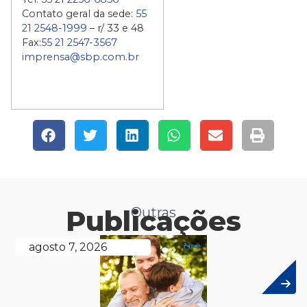
Contato geral da sede:
55
21 2548-1999
– r/ 33 e 48
Fax:
55 21 2547-3567
imprensa@sbp.com.br
Publicações
Outras
agosto 7, 2026