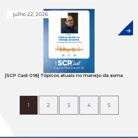
julho 22, 2026
[SCP Cast 018] Tópicos atuais no manejo da asma
1
2
3
4
5