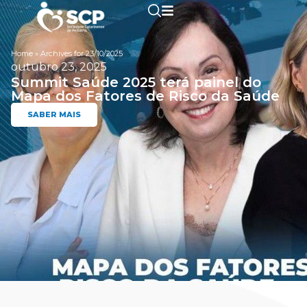
Home
»
Archives for 23/10/2025
outubro 23, 2025
Summit Saúde 2025 terá painel do
Mapa dos Fatores de Risco da Saúde
SABER MAIS