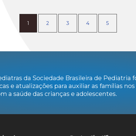
1
2
3
4
5
diatras da Sociedade Brasileira de Pediatria
cas e atualizações para auxiliar as famílias no
m a saúde das crianças e adolescentes.