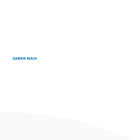
Home
»
Archives for 31/08/2023
agosto 31, 2023
Cursos Pré-congresso: Manejo da
hiperbilirrubinemia indireta no período
neonatal
SABER MAIS