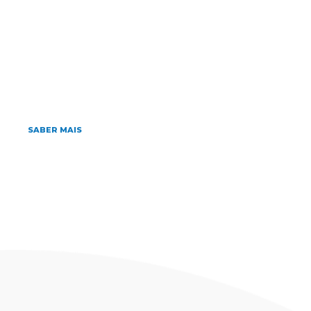
Home
»
Archives for 12/07/2023
julho 12, 2023
XVIII Congresso Catarinense de
Pediatria: Desafios do uso de telas na
infância e adolescência
SABER MAIS