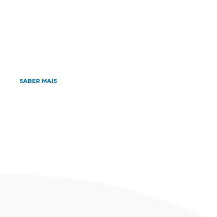
Home
»
Archives for 16/08/2019
agosto 16, 2019
Nota de falecimento – Dra. Maria
Carmen Rinaldi Barone
SABER MAIS