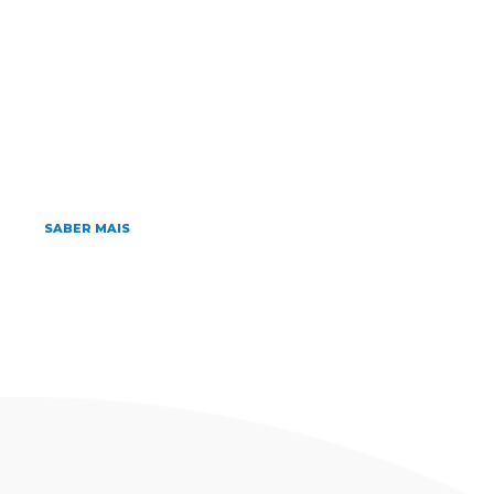
Home
»
Archives for 20/03/2019
março 20, 2019
Triagem Neonatal para Fibrose Cística
e encaminhamentos de casos
suspeitos para a realização do Teste
do Suor
SABER MAIS