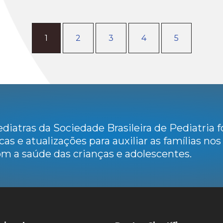
1
2
3
4
5
diatras da Sociedade Brasileira de Pediatria
cas e atualizações para auxiliar as famílias no
m a saúde das crianças e adolescentes.