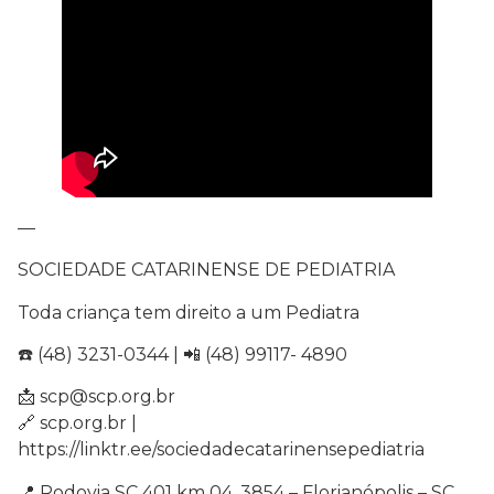
—
SOCIEDADE CATARINENSE DE PEDIATRIA
Toda criança tem direito a um Pediatra
☎️ (48) 3231-0344 | 📲 (48) 99117- 4890
📩 scp@scp.org.br
🔗 scp.org.br |
https://linktr.ee/sociedadecatarinensepediatria
📍 Rodovia SC 401 km 04, 3854 – Florianópolis – SC