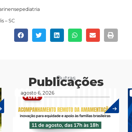
tarinensepediatria
is – SC
Publicações
Outras
agosto 6, 2026