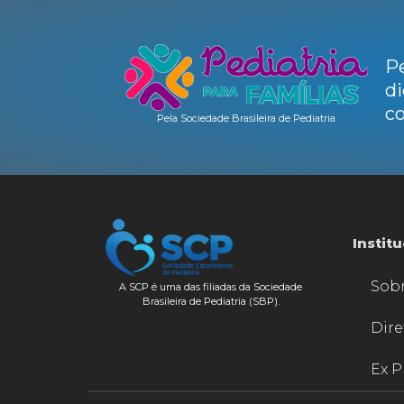
Pe
di
co
Pela Sociedade Brasileira de Pediatria
Instit
Sob
A SCP é uma das filiadas da Sociedade
Brasileira de Pediatria (SBP).
Dire
Ex P