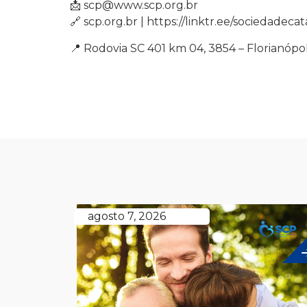
📩 scp@www.scp.org.br
🔗 scp.org.br | https://linktr.ee/sociedadeca
📍 Rodovia SC 401 km 04, 3854 – Florianópol
agosto 7, 2026