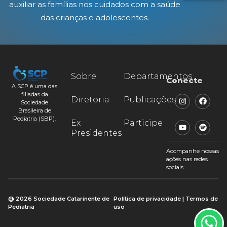
auxiliar as famílias nos cuidados com a saúde
das crianças e adolescentes.
Sobre
Departamentos
Conecte
A SCP é uma das
filiadas da
Diretoria
Publicações
Sociedade
Brasileira de
Pediatria (SBP).
Ex
Participe
Presidentes
Acompanhe nossas
ações nas redes
sociais.
@ 2026 Sociedade Catarinente de
Política de privacidade | Termos de
Pediatria
uso