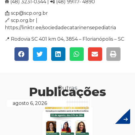
☎️ (48) 3231-0344 | 📲 (48) 99117- 4890
📩 scp@scp.org.br
🔗 scp.org.br |
https://linktr.ee/sociedadecatarinensepediatria
📍 Rodovia SC 401 km 04, 3854 – Florianópolis – SC
Publicações
Outras
agosto 6, 2026