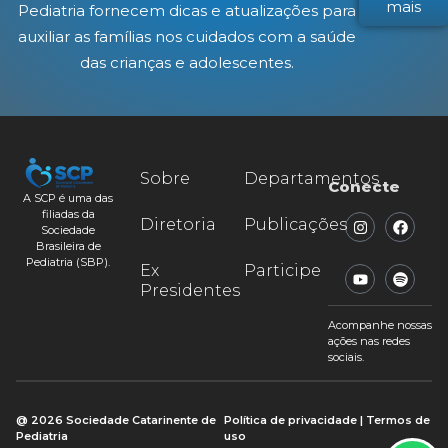
mais
Pediatria fornecem dicas e atualizações para
auxiliar as famílias nos cuidados com a saúde
das crianças e adolescentes.
Sobre
Departamentos
Conecte
A SCP é uma das
filiadas da
Diretoria
Publicações
Sociedade
Brasileira de
Pediatria (SBP).
Ex
Participe
Presidentes
Acompanhe nossas
ações nas redes
sociais.
@ 2026 Sociedade Catarinente de
Política de privacidade | Termos de
Pediatria
uso