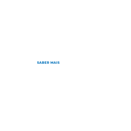
HOME
NOTÍCIAS
SOBRE
D
Home
»
Archives for 26/10/2018
outubro 26, 2018
Nota de Repúdio
SABER MAIS