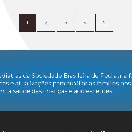
1
2
3
4
5
diatras da Sociedade Brasileira de Pediatria
cas e atualizações para auxiliar as famílias no
m a saúde das crianças e adolescentes.