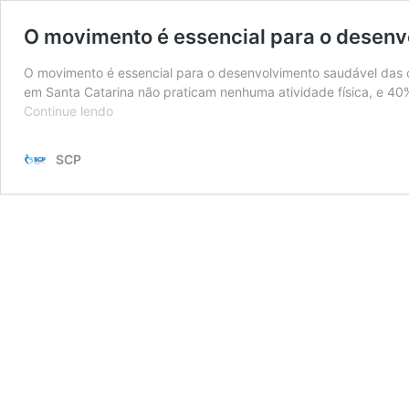
O movimento é essencial para o desenv
O movimento é essencial para o desenvolvimento saudável das c
em Santa Catarina não praticam nenhuma atividade física, e 
O
Continue lendo
movimento
é
SCP
essencial
para
o
desenvolvimento
saudável
das
crianças
e
adolescentes